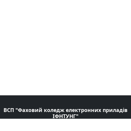
ВСП "Фаховий коледж електронних приладів
ІФНТУНГ"
Сучасний заклад освіти, в якому створено всі умови для