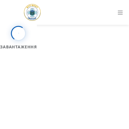
Положення
ЗАВАНТАЖЕННЯ
Офіційні нормативні документи коледжу,
згруповані за системами управління та
забезпечення якості освіти
1. Система організаційно-
управлінської роботи
1.1 Органи управління
3